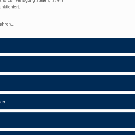
nd zur Verfügung stellen, ist ein
nktioniert.
ahren...
len