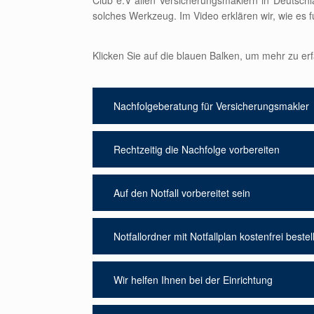
Club e.V allen Versicherungsmaklern in Deutschla
solches Werkzeug. Im Video erklären wir, wie es fu
Klicken Sie auf die blauen Balken, um mehr zu erf
Nachfolgeberatung für Versicherungsmakler
Rechtzeitig die Nachfolge vorbereiten
Auf den Notfall vorbereitet sein
Notfallordner mit Notfallplan kostenfrei bestel
Wir helfen Ihnen bei der Einrichtung