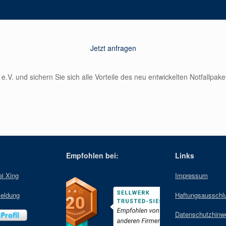
Jetzt anfragen
.V. und sichern Sie sich alle Vorteile des neu entwickelten Notfallpake
Empfohlen bei:
Links
ei Xing
Impressum
eldung
Haftungsausschl
Datenschutzhinw