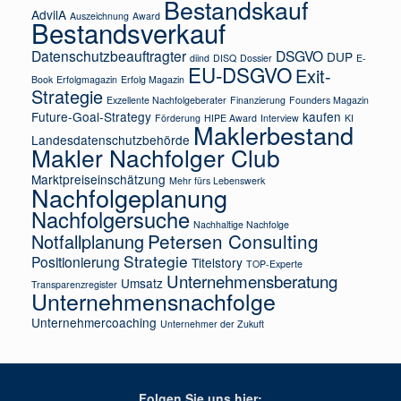
Bestandskauf
AdvilA
Auszeichnung
Award
Bestandsverkauf
Datenschutzbeauftragter
DSGVO
DUP
diind
DISQ
Dossier
E-
EU-DSGVO
Exit-
Book
Erfolgmagazin
Erfolg Magazin
Strategie
Exzellente Nachfolgeberater
Finanzierung
Founders Magazin
Future-Goal-Strategy
kaufen
Förderung
HIPE Award
Interview
KI
Maklerbestand
Landesdatenschutzbehörde
Makler Nachfolger Club
Marktpreiseinschätzung
Mehr fürs Lebenswerk
Nachfolgeplanung
Nachfolgersuche
Nachhaltige Nachfolge
Petersen Consulting
Notfallplanung
Strategie
Positionierung
Titelstory
TOP-Experte
Unternehmensberatung
Umsatz
Transparenzregister
Unternehmensnachfolge
Unternehmercoaching
Unternehmer der Zukuft
Folgen Sie uns hier: