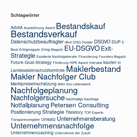
Schlagwörter
Bestandskauf
AdvilA
Auszeichnung
Award
Bestandsverkauf
Datenschutzbeauftragter
DSGVO
DUP
diind
DISQ
Dossier
E-
EU-DSGVO
Exit-
Book
Erfolgmagazin
Erfolg Magazin
Strategie
Exzellente Nachfolgeberater
Finanzierung
Founders Magazin
Future-Goal-Strategy
kaufen
Förderung
HIPE Award
Interview
KI
Maklerbestand
Landesdatenschutzbehörde
Makler Nachfolger Club
Marktpreiseinschätzung
Mehr fürs Lebenswerk
Nachfolgeplanung
Nachfolgersuche
Nachhaltige Nachfolge
Petersen Consulting
Notfallplanung
Strategie
Positionierung
Titelstory
TOP-Experte
Unternehmensberatung
Umsatz
Transparenzregister
Unternehmensnachfolge
Unternehmercoaching
Unternehmer der Zukuft