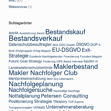
MNC
(27)
Webservices
(1)
Schlagwörter
Bestandskauf
AdvilA
Auszeichnung
Award
Bestandsverkauf
Datenschutzbeauftragter
DSGVO
DUP
diind
DISQ
Dossier
E-
EU-DSGVO
Exit-
Book
Erfolgmagazin
Erfolg Magazin
Strategie
Exzellente Nachfolgeberater
Finanzierung
Founders Magazin
Future-Goal-Strategy
kaufen
Förderung
HIPE Award
Interview
KI
Maklerbestand
Landesdatenschutzbehörde
Makler Nachfolger Club
Marktpreiseinschätzung
Mehr fürs Lebenswerk
Nachfolgeplanung
Nachfolgersuche
Nachhaltige Nachfolge
Petersen Consulting
Notfallplanung
Strategie
Positionierung
Titelstory
TOP-Experte
Unternehmensberatung
Umsatz
Transparenzregister