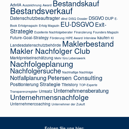
Bestandskauf
AdvilA
Auszeichnung
Award
Bestandsverkauf
Datenschutzbeauftragter
DSGVO
DUP
diind
DISQ
Dossier
E-
EU-DSGVO
Exit-
Book
Erfolgmagazin
Erfolg Magazin
Strategie
Exzellente Nachfolgeberater
Finanzierung
Founders Magazin
Future-Goal-Strategy
kaufen
Förderung
HIPE Award
Interview
KI
Maklerbestand
Landesdatenschutzbehörde
Makler Nachfolger Club
Marktpreiseinschätzung
Mehr fürs Lebenswerk
Nachfolgeplanung
Nachfolgersuche
Nachhaltige Nachfolge
Petersen Consulting
Notfallplanung
Strategie
Positionierung
Titelstory
TOP-Experte
Unternehmensberatung
Umsatz
Transparenzregister
Unternehmensnachfolge
Unternehmercoaching
Unternehmer der Zukuft
Folgen Sie uns hier: