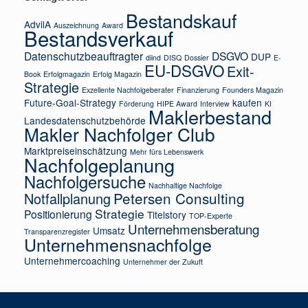
Bestandskauf
AdvilA
Auszeichnung
Award
Bestandsverkauf
Datenschutzbeauftragter
DSGVO
DUP
diind
DISQ
Dossier
E-
EU-DSGVO
Exit-
Book
Erfolgmagazin
Erfolg Magazin
Strategie
Exzellente Nachfolgeberater
Finanzierung
Founders Magazin
Future-Goal-Strategy
kaufen
Förderung
HIPE Award
Interview
KI
Maklerbestand
Landesdatenschutzbehörde
Makler Nachfolger Club
Marktpreiseinschätzung
Mehr fürs Lebenswerk
Nachfolgeplanung
Nachfolgersuche
Nachhaltige Nachfolge
Petersen Consulting
Notfallplanung
Strategie
Positionierung
Titelstory
TOP-Experte
Unternehmensberatung
Umsatz
Transparenzregister
Unternehmensnachfolge
Unternehmercoaching
Unternehmer der Zukuft